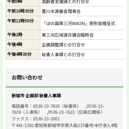
午前9時
高齢者支援課との打合せ
午前10時30分
豊川水源基金理事会
午前11時50分
「ほの国東三河WAON」寄附金贈呈式
午後1時
東三河広域連合議会臨時会
午後4時
企画調整課との打合せ
午後4時30分
秘書人事課との打合せ
お問い合わせ
新城市 企画部 秘書人事課
電話番号：0536-23-7618（秘書係） ,0536-23-
7619（人事係） ,0536-23-7623（広報広聴係）
ファクス：0536-23-2002
〒441-1392 愛知県新城市字東入船115番地 本庁舎3,4階