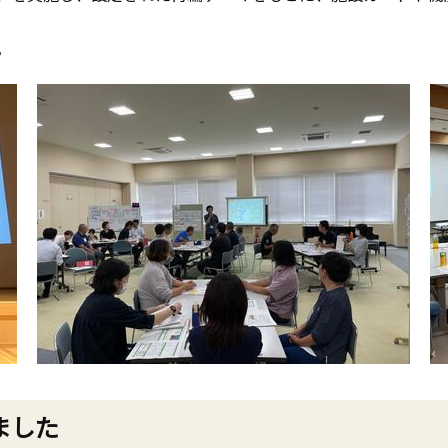
。
ました