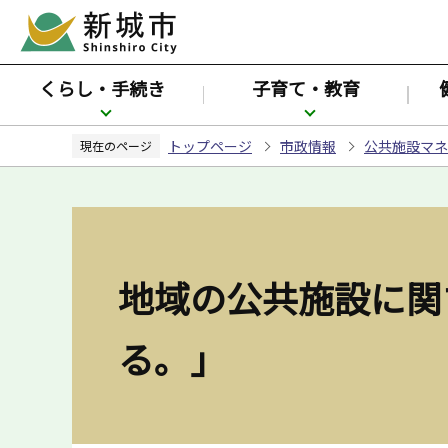
こ
の
ペ
くらし・手続き
子育て・教育
ー
ジ
トップページ
市政情報
公共施設マネ
の
現在のページ
先
頭
で
す
地域の公共施設に関
る。」