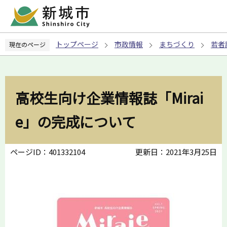
こ
の
ペ
トップページ
市政情報
まちづくり
若者
現在のページ
ー
ジ
の
先
高校生向け企業情報誌「Mirai
頭
で
e」の完成について
す
ページID：401332104
更新日：2021年3月25日