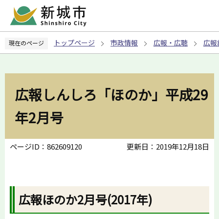
こ
の
ペ
トップページ
市政情報
広報・広聴
広報
現在のページ
ー
ジ
の
先
広報しんしろ「ほのか」平成29
頭
で
年2月号
す
ページID：862609120
更新日：2019年12月18日
広報ほのか2月号(2017年)