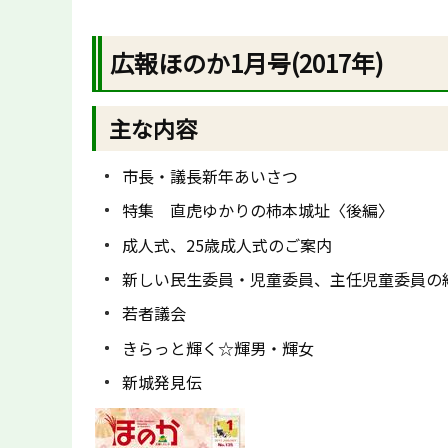
広報ほのか1月号(2017年)
主な内容
市長・議長新年あいさつ
特集 直虎ゆかりの柿本城址〈後編〉
成人式、25歳成人式のご案内
新しい民生委員・児童委員、主任児童委員の
若者議会
きらっと輝く☆輝男・輝女
新城発見伝