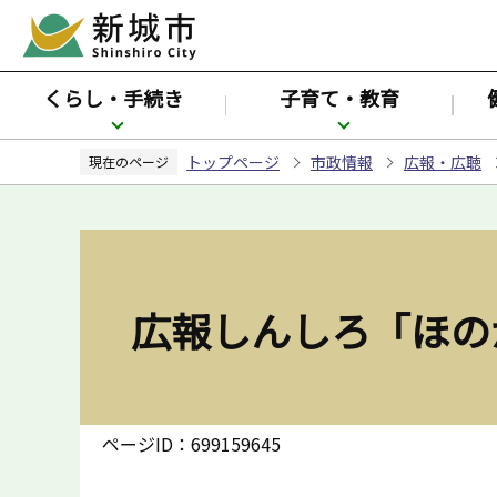
こ
の
ペ
くらし・手続き
子育て・教育
ー
ジ
トップページ
市政情報
広報・広聴
の
現在のページ
先
頭
で
す
広報しんしろ「ほの
ページID：699159645