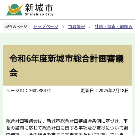
こ
の
ペ
トップページ
市政情報
計画・調査・取組み
現在のページ
ー
ジ
の
先
令和6年度新城市総合計画審議
頭
で
会
す
ページID：260288474
更新日：2025年2月18日
総合計画審議会は、新城市総合計画審議会条例に基づき、市
長の諮問に応じて総合計画に関する事項及び進捗について調
査審議し、その結果を市長に答申するために設置していま