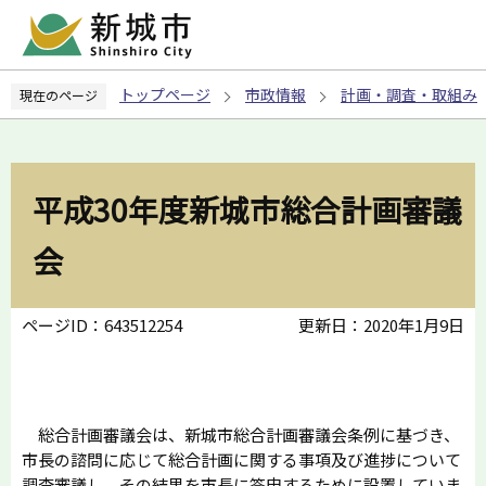
こ
の
ペ
トップページ
市政情報
計画・調査・取組み
現在のページ
ー
ジ
の
先
平成30年度新城市総合計画審議
頭
で
会
す
ページID：643512254
更新日：2020年1月9日
総合計画審議会は、新城市総合計画審議会条例に基づき、
市長の諮問に応じて総合計画に関する事項及び進捗について
調査審議し、その結果を市長に答申するために設置していま