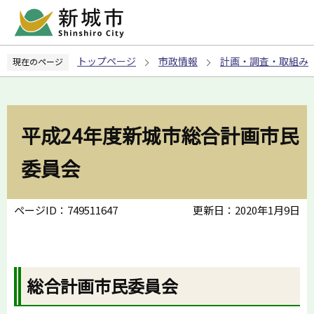
こ
の
ペ
トップページ
市政情報
計画・調査・取組み
現在のページ
ー
ジ
の
先
平成24年度新城市総合計画市民
頭
で
委員会
す
ページID：749511647
更新日：2020年1月9日
総合計画市民委員会