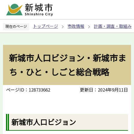
こ
の
ペ
トップページ
市政情報
計画・調査・取組み
現在のページ
ー
ジ
の
先
新城市人口ビジョン・新城市ま
頭
で
ち・ひと・しごと総合戦略
す
ページID：128733662
更新日：2024年9月11日
新城市人口ビジョン