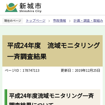
こ
の
ペ
トップページ
市政情報
計画・調査・取組み
現在のページ
ー
ジ
の
先
平成24年度 流域モニタリング
頭
で
一斉調査結果
す
ページID：178747113
更新日：2019年12月25日
平成24年度流域モニタリング一斉
調査結果について