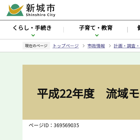
こ
の
ペ
くらし・手続き
子育て・教育
ー
ジ
トップページ
市政情報
計画・調査・
の
現在のページ
先
頭
で
す
平成22年度 流域
ページID：369569035