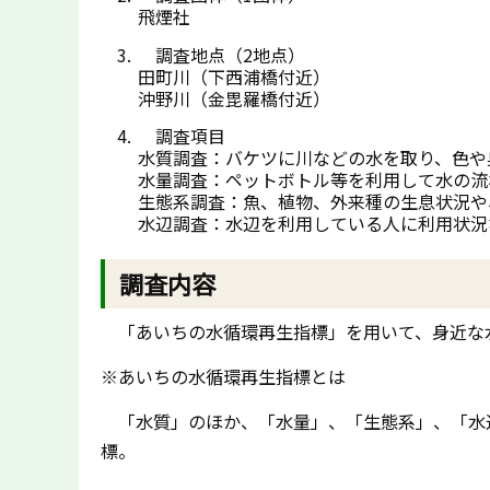
飛煙社
調査地点（2地点）
田町川（下西浦橋付近）
沖野川（金毘羅橋付近）
調査項目
水質調査：バケツに川などの水を取り、色や
水量調査：ペットボトル等を利用して水の流
生態系調査：魚、植物、外来種の生息状況や
水辺調査：水辺を利用している人に利用状況
調査内容
「あいちの水循環再生指標」を用いて、身近な
※あいちの水循環再生指標とは
「水質」のほか、「水量」、「生態系」、「水
標。