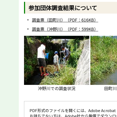
参加団体調査結果について
調査票（田町川）（PDF：616KB）
調査票（沖野川）（PDF：599KB）
沖野川での調査状況
田町川
PDF形式のファイルを開くには、Adobe Acrobat R
お持ちでない方は、Adobe社から無償でダウン