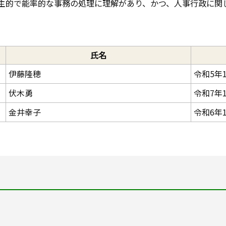
主的で能率的な事務の処理に理解があり、かつ、人事行政に関
氏名
伊藤隆穂
令和5年1
伏木勇
令和7年1
金井幸子
令和6年1