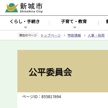
こ
の
ペ
くらし・手続き
子育て・教育
ー
ジ
トップページ
市政情報
人事・採用
の
現在のページ
先
頭
で
す
公平委員会
ページID：855817694