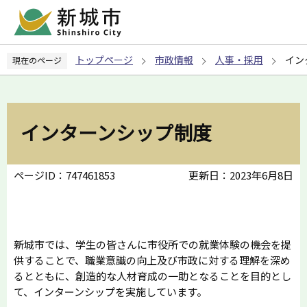
こ
の
ペ
トップページ
市政情報
人事・採用
イン
現在のページ
ー
ジ
の
先
インターンシップ制度
頭
で
す
ページID：747461853
更新日：2023年6月8日
新城市では、学生の皆さんに市役所での就業体験の機会を提
供することで、職業意識の向上及び市政に対する理解を深め
るとともに、創造的な人材育成の一助となることを目的とし
て、インターンシップを実施しています。