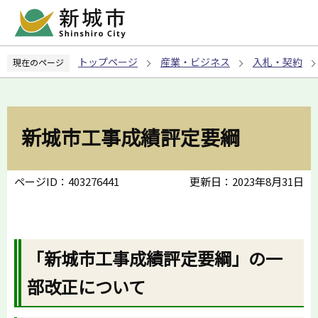
こ
の
ペ
トップページ
産業・ビジネス
入札・契約
現在のページ
ー
ジ
の
先
新城市工事成績評定要綱
頭
で
す
ページID：403276441
更新日：2023年8月31日
「新城市工事成績評定要綱」の一
部改正について