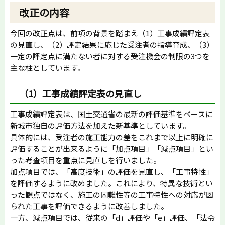
改正の内容
今回の改正点は、前項の背景を踏まえ（1）工事成績評定表
の見直し、（2）評定結果に応じた受注者の指導育成、（3）
一定の評定点に満たない者に対する受注機会の制限の3つを
主な柱としています。
（1）工事成績評定表の見直し
工事成績評定表は、国土交通省の最新の評価基準をベースに
新城市独自の評価方法を加えた新基準としています。
具体的には、受注者の施工能力の差をこれまで以上に明確に
評価することが出来るように「加点項目」「減点項目」とい
った考査項目を重点に見直しを行いました。
加点項目では、「高度技術」の評価を見直し、「工事特性」
を評価するように改めました。これにより、特異な技術とい
った観点ではなく、施工の困難性等の工事特性への対応が図
られた工事を評価できるように改善しました。
一方、減点項目では、従来の「d」評価や「e」評価、「法令