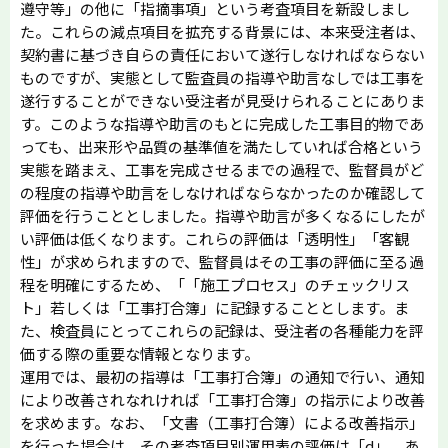
遵守等」の他に「指摘事項」という考査項目を新設しまし
た。これらの減点項目を拡充する背景には、本来受注者は、
契約書に基づき自らの責任において遂行しなければならない
ものですが、実態として監査員の指導や助言なしでは工事を
遂行することができない受注者が見受けられることにありま
す。このような指導や助言のもとに完成した工事目的物であ
っても、出来形や品質の基準値を満たしていれば合格という
実態を踏まえ、工事を完成させるまでの過程で、監督員がど
の程度の指導や助言をしなければならなかったのか確認して
評価を行うこととしました。指導や助言が多くなるにしたが
い評価は低くなります。これらの評価は「透明性」「客観
性」が求められますので、監督員はその工事の評価に至る過
程を明確にするため、「「施工プロセス」のチェックリス
ト」若しくは「工事打合簿」に記録することとします。ま
た、検査員にとってこれらの記録は、受注者の各種能力を評
価する際の重要な情報となります。
運用では、最初の指導は「工事打合簿」の通知で行い、通知
により改善されなれければ「工事打合簿」の指示により改善
を求めます。なお、「文書（工事打合簿）による改善指示」
を行った場合は、その考査項目別運用表の評価は「d」、あ