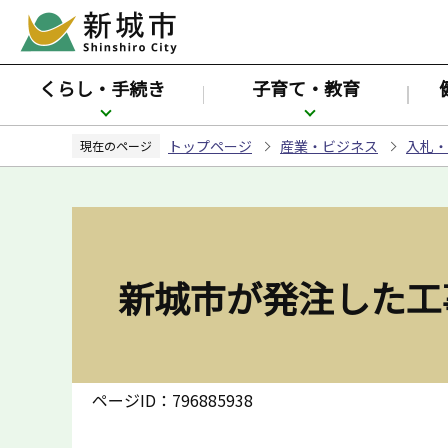
こ
の
ペ
くらし・手続き
子育て・教育
ー
ジ
トップページ
産業・ビジネス
入札・
の
現在のページ
先
頭
で
す
新城市が発注した工
ページID：796885938