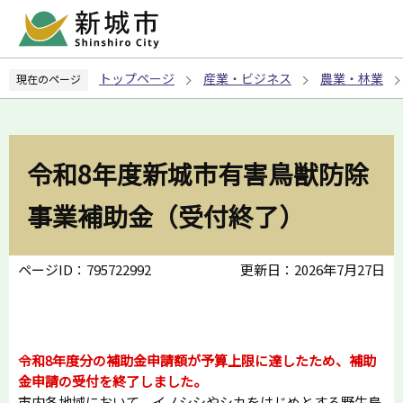
こ
の
ペ
トップページ
産業・ビジネス
農業・林業
現在のページ
ー
ジ
の
先
令和8年度新城市有害鳥獣防除
頭
で
事業補助金（受付終了）
す
ページID：795722992
更新日：2026年7月27日
令和8年度分の補助金申請額が予算上限に達したため、補助
金申請の受付を終了しました。
市内各地域において、イノシシやシカをはじめとする野生鳥