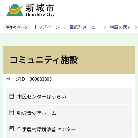
こ
の
ペ
トップページ
目的別メニュー
施設を探す
現在のページ
ー
ジ
の
先
コミュニティ施設
頭
で
す
ページID：360883803
市民センターほうらい
勤労青少年ホーム
作手農村環境改善センター