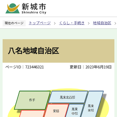
こ
の
ペ
トップページ
くらし・手続き
地域自治区
現在のページ
ー
ジ
の
先
八名地域自治区
頭
で
す
ページID：723446321
更新日：2023年6月19日