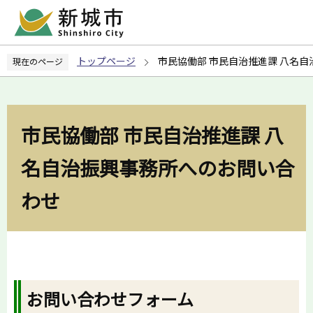
こ
の
ペ
トップページ
市民協働部 市民自治推進課 八名
現在のページ
ー
ジ
の
先
市民協働部 市民自治推進課 八
頭
で
名自治振興事務所へのお問い合
す
わせ
お問い合わせフォーム