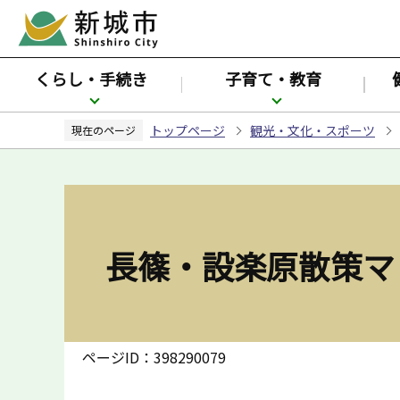
こ
の
ペ
くらし・手続き
子育て・教育
ー
ジ
トップページ
観光・文化・スポーツ
の
現在のページ
先
頭
で
す
長篠・設楽原散策マ
ページID：398290079