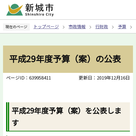
こ
の
ペ
トップページ
市政情報
行財政
予算
現在のページ
ー
ジ
の
先
平成29年度予算（案）の公表
頭
で
す
ページID：639958411
更新日：2019年12月16日
平成29年度予算（案）を公表しま
す