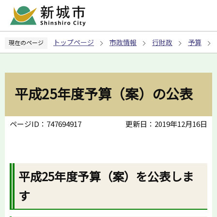
こ
の
ペ
トップページ
市政情報
行財政
予算
現在のページ
ー
ジ
の
先
平成25年度予算（案）の公表
頭
で
す
ページID：747694917
更新日：2019年12月16日
平成25年度予算（案）を公表しま
す