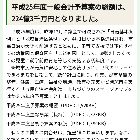
平成25年度一般会計予算案の総額は、
224億3千万円となりました。
平成25年度は、昨年12月に議会で可決された「自治基本条
例」と「地域自治区条例」が、4月1日から本格運用され、市
民自治が大きく前進するとともに、子育て支援では市内すべ
ての幼稚園と保育園を「こども園」として、3歳以上のすべ
ての児童に就学前教育を等しく実施する初年度です。
新城市民が元気に安心して住み続けられ、世代のリレーが
できるまちを目指して、総合計画に則り、産業、都市基盤の
整備、健康、医療、福祉の増進、教育の充実など諸施策を実
行する「市民自治社会創造－まちづくりのステージアップを
はかる25年度予算案」としました。
平成25年度予算案の概要（PDF：1,520KB）
平成25年度主な事業（抜粋）（PDF：2,323KB）
平成25年度当初予算案の状況（PDF：1,390KB）
個々の事業のお問合せは、担当課にお願いします。なお、
各課名については平成24年度現在のものとなっております。