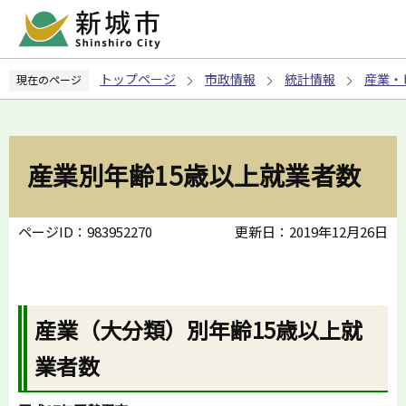
こ
の
ペ
トップページ
市政情報
統計情報
産業・
現在のページ
ー
ジ
の
先
産業別年齢15歳以上就業者数
頭
で
す
ページID：983952270
更新日：2019年12月26日
産業（大分類）別年齢15歳以上就
業者数