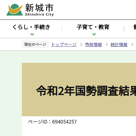
こ
の
ペ
くらし・手続き
子育て・教育
ー
ジ
トップページ
市政情報
統計情報
の
現在のページ
先
頭
で
す
令和2年国勢調査結
ページID：694054257