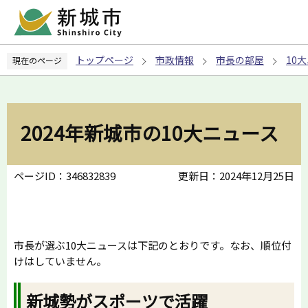
こ
の
ペ
トップページ
市政情報
市長の部屋
10
現在のページ
ー
ジ
の
先
2024年新城市の10大ニュース
頭
で
す
ページID：346832839
更新日：2024年12月25日
市長が選ぶ10大ニュースは下記のとおりです。なお、順位付
けはしていません。
新城勢がスポーツで活躍