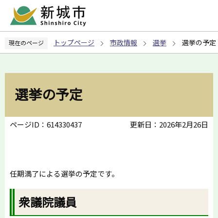
こ
の
ペ
トップページ
市政情報
選挙
選挙の予定
現在のページ
ー
ジ
の
先
選挙の予定
頭
で
す
ページID：614330437
更新日：2026年2月26日
任期満了による選挙の予定です。
衆議院議員