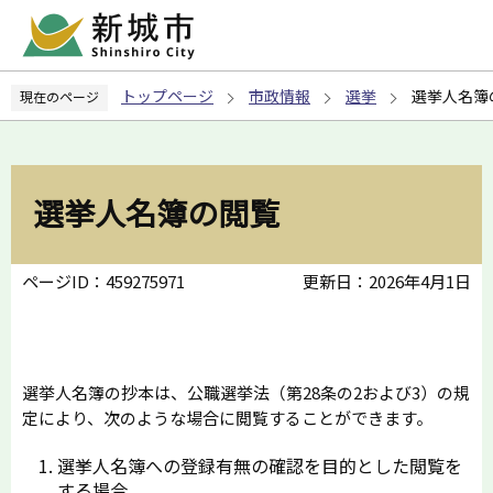
こ
の
ペ
トップページ
市政情報
選挙
選挙人名簿
現在のページ
ー
ジ
の
先
選挙人名簿の閲覧
頭
で
す
ページID：459275971
更新日：2026年4月1日
選挙人名簿の抄本は、公職選挙法（第28条の2および3）の規
定により、次のような場合に閲覧することができます。
選挙人名簿への登録有無の確認を目的とした閲覧を
する場合