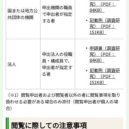
究）（PDF：
申出機関の職員
84KB）
国または地方公
で申出者が指定
共団体の機関
記載例（調査研
する者
究）（PDF：
151KB）
申請書（調査研
究）（PDF：
申出法人の役職
84KB）
員・構成員で、
法人
申出者が指定す
記載例（調査研
る者
究）（PDF：
151KB）
（※1）閲覧申出者および閲覧者以外の者に閲覧事項を取り
扱わせる必要がある場合のみ添付（閲覧申出者が個人の場
合）
閲覧に際しての注意事項