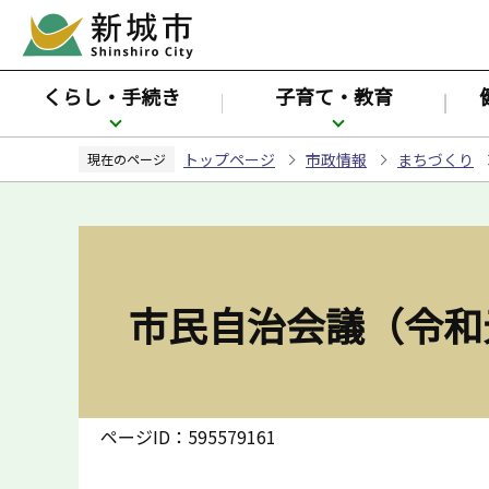
こ
の
ペ
くらし・手続き
子育て・教育
ー
ジ
トップページ
市政情報
まちづくり
の
現在のページ
先
頭
で
す
市民自治会議（令和
ページID：595579161