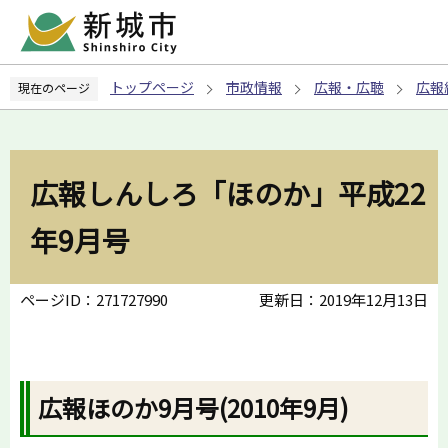
こ
の
ペ
トップページ
市政情報
広報・広聴
広報
現在のページ
ー
ジ
の
先
広報しんしろ「ほのか」平成22
頭
で
年9月号
す
ページID：271727990
更新日：2019年12月13日
広報ほのか9月号(2010年9月)