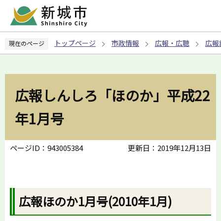
こ
の
ペ
トップページ
市政情報
広報・広聴
広報
現在のページ
ー
ジ
の
先
広報しんしろ「ほのか」平成22
頭
で
年1月号
す
ページID：943005384
更新日：2019年12月13日
広報ほのか1月号(2010年1月)