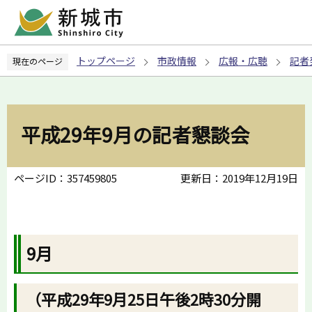
こ
の
ペ
トップページ
市政情報
広報・広聴
記者
現在のページ
ー
ジ
の
先
平成29年9月の記者懇談会
頭
で
す
ページID：357459805
更新日：2019年12月19日
9月
（平成29年9月25日午後2時30分開