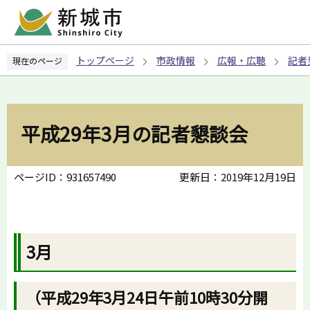
こ
の
ペ
トップページ
市政情報
広報・広聴
記者
現在のページ
ー
ジ
の
先
平成29年3月の記者懇談会
頭
で
す
ページID：931657490
更新日：2019年12月19日
3月
（平成29年3月24日午前10時30分開