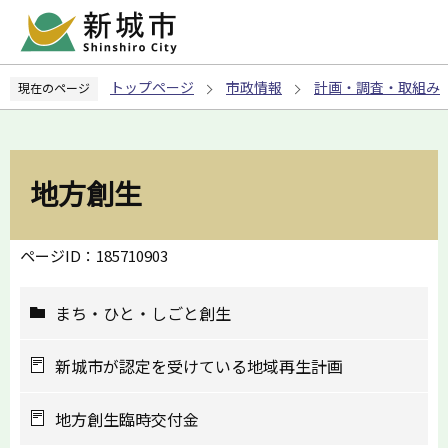
こ
の
ペ
トップページ
市政情報
計画・調査・取組み
現在のページ
ー
ジ
の
先
地方創生
頭
で
す
ページID：185710903
まち・ひと・しごと創生
新城市が認定を受けている地域再生計画
地方創生臨時交付金