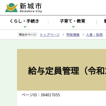
こ
の
ペ
くらし・手続き
子育て・教育
ー
ジ
トップページ
市政情報
人事・採用
の
現在のページ
先
頭
で
す
給与定員管理（令和
ページID：384017055