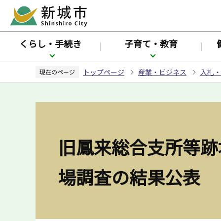
こ
の
ペ
くらし・手続き
子育て・教育
ー
ジ
トップページ
産業・ビジネス
入札・
の
現在のページ
先
頭
で
す
旧鳳来総合支所等跡
場調査の結果公表