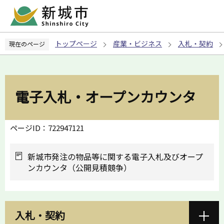
こ
の
ペ
トップページ
産業・ビジネス
入札・契約
現在のページ
ー
ジ
の
先
電子入札・オープンカウンタ
頭
で
す
ページID：722947121
新城市発注の物品等に関する電子入札及びオープ
ンカウンタ（公開見積競争）
入札・契約