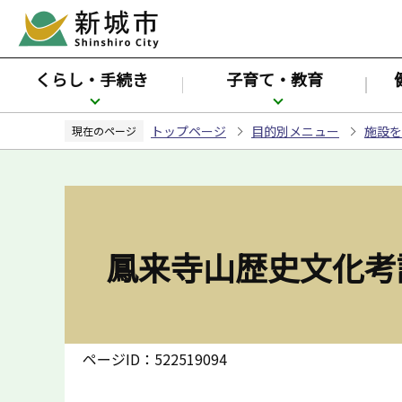
こ
の
ペ
くらし・手続き
子育て・教育
ー
ジ
トップページ
目的別メニュー
施設を
の
現在のページ
先
頭
で
す
鳳来寺山歴史文化考
ページID：522519094