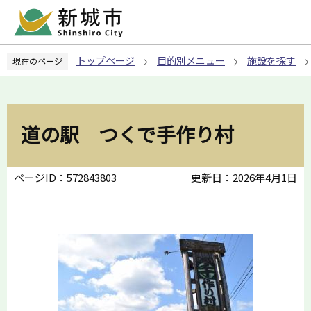
こ
の
ペ
トップページ
目的別メニュー
施設を探す
現在のページ
ー
ジ
の
先
道の駅 つくで手作り村
頭
で
す
ページID：572843803
更新日：2026年4月1日