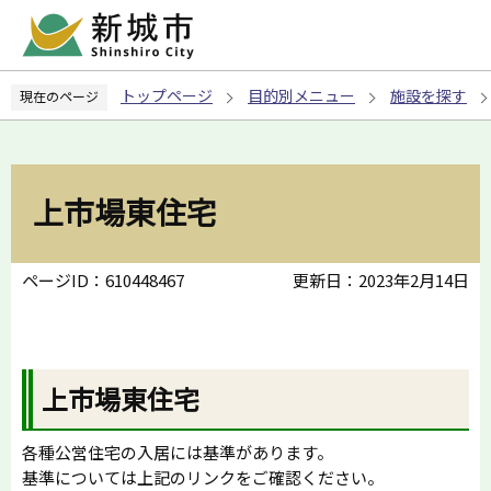
こ
の
ペ
トップページ
目的別メニュー
施設を探す
現在のページ
ー
ジ
の
先
上市場東住宅
頭
で
す
ページID：610448467
更新日：2023年2月14日
上市場東住宅
各種公営住宅の入居には基準があります。
基準については上記のリンクをご確認ください。