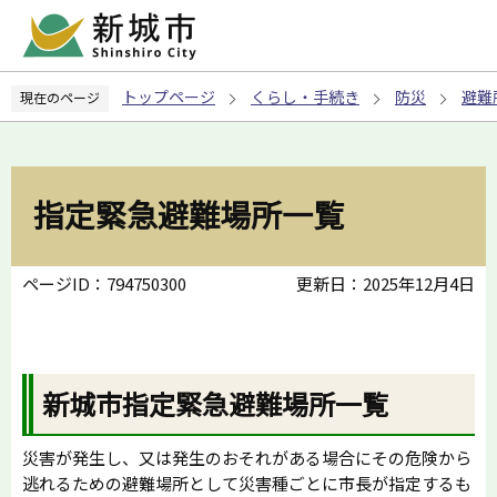
こ
の
ペ
トップページ
くらし・手続き
防災
避難
現在のページ
ー
ジ
の
先
指定緊急避難場所一覧
頭
で
す
ページID：794750300
更新日：2025年12月4日
新城市指定緊急避難場所一覧
災害が発生し、又は発生のおそれがある場合にその危険から
逃れるための避難場所として災害種ごとに市長が指定するも