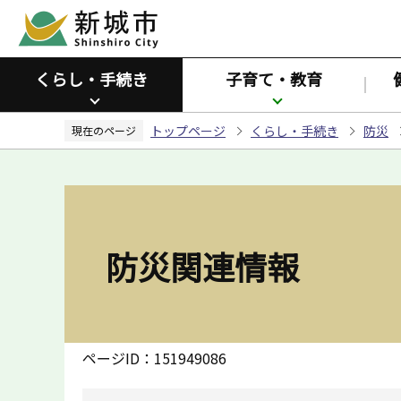
こ
の
ペ
くらし・手続き
子育て・教育
ー
ジ
トップページ
くらし・手続き
防災
の
現在のページ
先
頭
で
す
防災関連情報
ページID：151949086