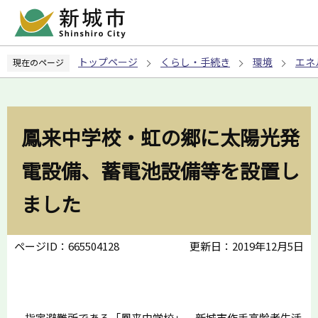
こ
の
ペ
トップページ
くらし・手続き
環境
エネ
現在のページ
ー
ジ
の
先
鳳来中学校・虹の郷に太陽光発
頭
で
電設備、蓄電池設備等を設置し
す
ました
ページID：665504128
更新日：2019年12月5日
指定避難所である「鳳来中学校」、新城市作手高齢者生活