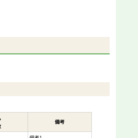
。
込
備考
数
備考1