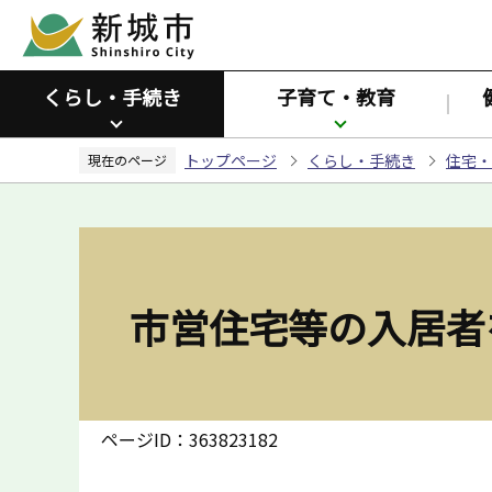
こ
の
ペ
くらし・手続き
子育て・教育
ー
ジ
トップページ
くらし・手続き
住宅・
の
現在のページ
先
頭
で
す
市営住宅等の入居者
ページID：363823182