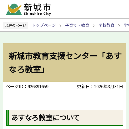
こ
の
ペ
トップページ
子育て・教育
学校教育
学
現在のページ
ー
ジ
の
先
新城市教育支援センター「あす
頭
で
なろ教室」
す
ページID：926891659
更新日：2026年3月31日
あすなろ教室について