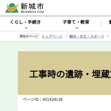
こ
の
ペ
くらし・手続き
子育て・教育
ー
ジ
トップページ
観光・文化・スポーツ
の
現在のページ
先
頭
で
す
工事時の遺跡・埋蔵
ページID：431424136