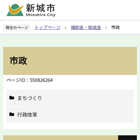
こ
の
ペ
トップページ
補助金・助成金
市政
現在のページ
ー
ジ
の
先
市政
頭
で
す
ページID：550826264
まちづくり
行政改革