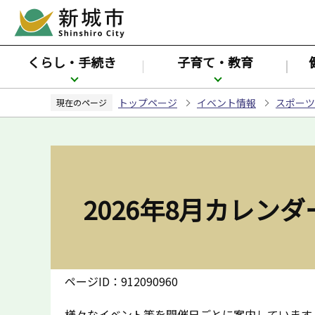
こ
の
ペ
くらし・手続き
子育て・教育
ー
ジ
トップページ
イベント情報
スポーツ
の
現在のページ
先
頭
で
す
2026年8月カレンダ
ページID：912090960
様々なイベント等を開催日ごとに案内しています