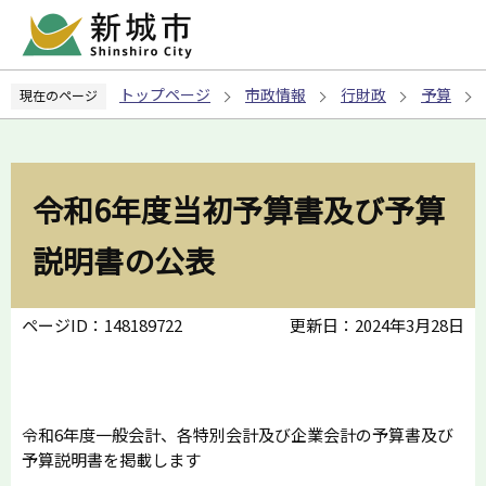
こ
の
ペ
トップページ
市政情報
行財政
予算
現在のページ
ー
ジ
の
先
令和6年度当初予算書及び予算
頭
で
説明書の公表
す
ページID：148189722
更新日：2024年3月28日
令和6年度一般会計、各特別会計及び企業会計の予算書及び
予算説明書を掲載します