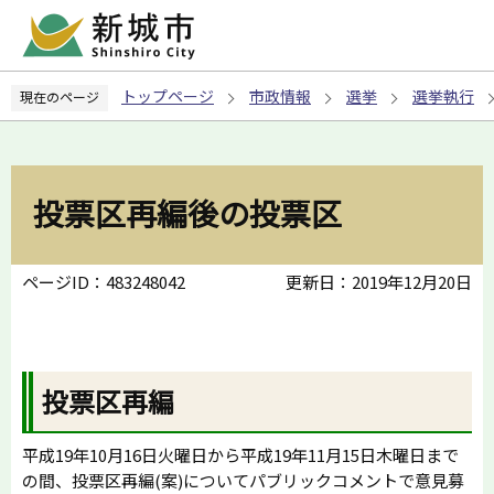
こ
の
ペ
トップページ
市政情報
選挙
選挙執行
現在のページ
ー
ジ
の
先
投票区再編後の投票区
頭
で
す
ページID：483248042
更新日：2019年12月20日
投票区再編
平成19年10月16日火曜日から平成19年11月15日木曜日まで
の間、投票区再編(案)についてパブリックコメントで意見募