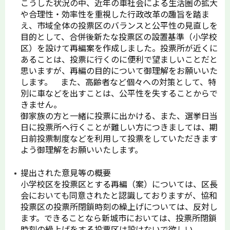
こうした状況の中、近年の車社会による生活圏の拡大
や合理性・効率性を重視した行政改革の趣旨を踏ま
え、市域全体の投票区のバランスと公平性の見直しを
目的として、合併後新たな投票区の設置基準（小学校
区）を設けて再編案を作成しました。投票所が近くに
あることは、投票に行くのに便利で望ましいことだと
思いますが、再編の目的について御理解をお願いいた
します。 また、高齢者など個々への対策として、特
別に車などを出すことは、公平性を失することからで
きません。
御家族の方と一緒に投票に出かける、また、選挙日当
日に投票所へ行くことが難しい方につきましては、期
日前投票制度などを利用して投票をしていただきます
よう御理解をお願いいたします。
提出された意見等の概要
小学校区を投票区とする再編（案）については、区長
会においても同意されたと認識しておりますが、協和
投票区の投票所閉鎖時刻の繰上げについては、反対し
ます。できることなら新城市においては、投票所閉鎖
時刻の繰上げをする投票区は設けないで欲しい。