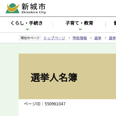
こ
の
ペ
くらし・手続き
子育て・教育
ー
ジ
トップページ
市政情報
選挙
選
の
現在のページ
先
頭
で
す
選挙人名簿
ページID：550961047